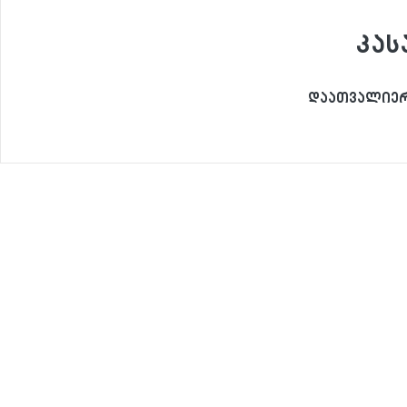
კას
დაათვალიერ