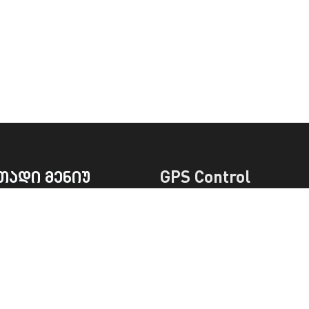
თადი მენიუ
GPS Control
ი
შესაძლებლობები
სახებ
ფასები
ა
ტრეკერები
სენსორები