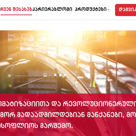
l
Myclock
Tempohub
ი
Ჩვენ Შესახებ
Კარიერა
Ბლოგი
Პროდუქტები
დაგვი
ტომატიზაციითა და რევოლუციონერულ
გორ გადაადგილდებიან მანქანები, მ
მსოფლიოს გარშემო.