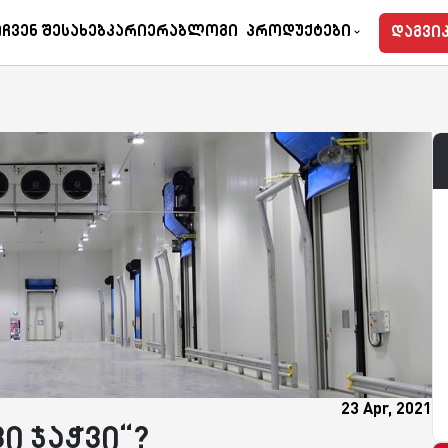
l
Myclock
Tempohub
ი
Ჩვენ Შესახებ
Კარიერა
Ბლოგი
Პროდუქტები
დაგვი
23 Apr, 2021
ი ჯაჭვი“?